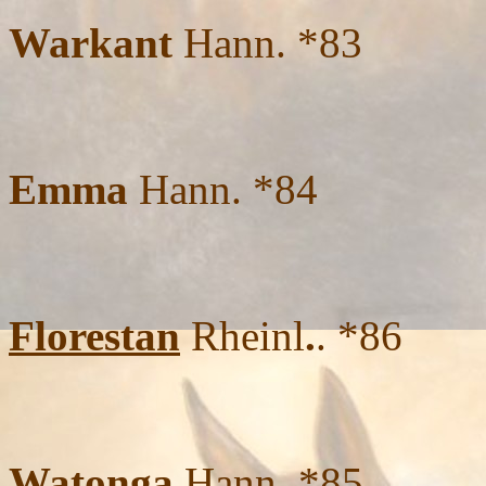
Warkant
Hann. *83
Emma
Hann. *84
Florestan
Rheinl
.
. *86
Watonga
Hann. *85