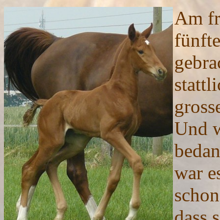
Am fr
fünft
gebra
stattl
gross
Und w
bedan
war es
schon
dass s