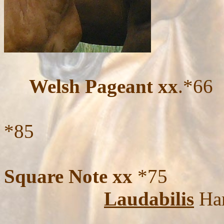
Welsh Pageant xx
.*66
Lauries 
*85
Square Note xx
*75
Laudabilis
Ha