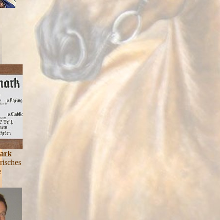
ark
risches
e