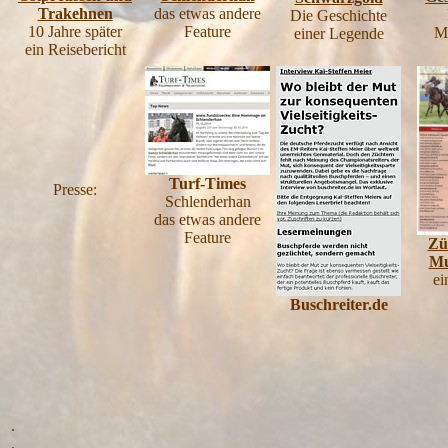
Trakehnen
das etwas andere
Die Geschichte
10 Jahre später
Feature
M
einer Legende
ein Reisebericht
Turf-Times
Presse:
Schlenderhan
das etwas andere
Feature
Zü
Mu
ei
Buschreiter.de
.
.