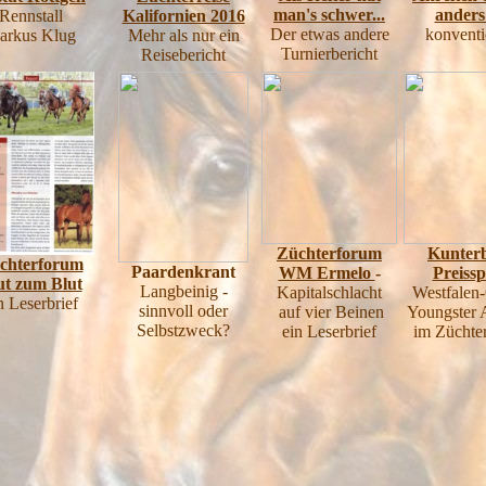
man's schwer...
anders
Rennstall
Kalifornien 2016
Der etwas andere
konventi
arkus Klug
Mehr als nur ein
Turnierbericht
Reisebericht
Züchterforum
Kunter
chterforum
Paardenkrant
WM Ermelo
-
Preissp
t zum Blut
Langbeinig -
Kapitalschlacht
Westfalen
n Leserbrief
sinnvoll oder
auf vier Beinen
Youngster 
Selbstzweck?
ein Leserbrief
im Züchte