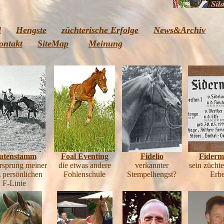
l
Hengste
züchterische Erfolge
News&Archiv
ontakt
SiteMap
Meinung
utenstamm
Foal Eventing
Fidelio
Fiderm
rsprung meiner
die etwas andere
verkannter
sein züchte
 persönlichen
Fohlenschule
Stempelhengst?
Erb
F-Linie