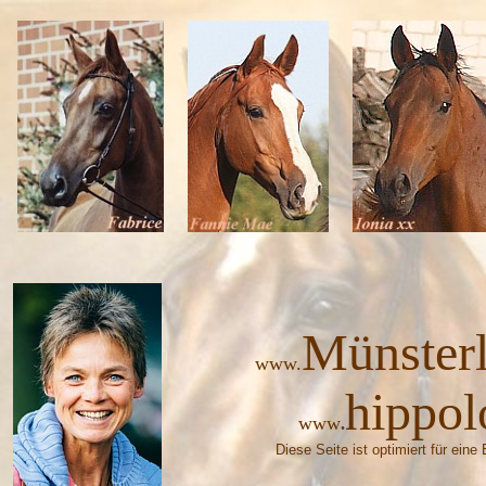
M
ünster
www.
hippol
www
.
Diese Seite ist optimiert für ein