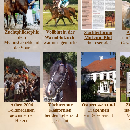
Zuchtphilosophie
Vollblut in der
Züchterforum
A
dem
Warmblutzucht
Mut zum Blut
ein 
MythosGenetik auf
warum eigentlich?
ein Leserbrief
Gesc
der Spur
Athen 2004
Züchtertour
Ostpreussen und
Zü
Goldmedaillen-
Kalifornien
Trakehnen
na
gewinner der
über den Tellerrand
ein Reisebericht
Vo
Herzen
geschaut