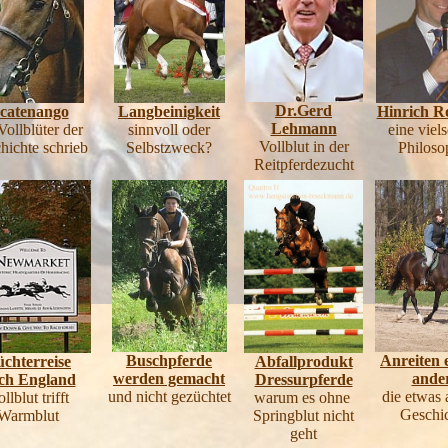
Dr.Gerd
catenango
Langbeinigkeit
Hinrich R
Lehmann
Vollblüter der
sinnvoll oder
eine viels
Vollblut in der
hichte schrieb
Selbstzweck?
Philoso
Reitpferdezucht
Buschpferde
Anreiten 
chterreise
Abfallprodukt
werden gemacht
ande
ch England
Dressurpferde
und nicht gezüchtet
die etwas 
llblut trifft
warum es ohne
Geschi
Warmblut
Springblut nicht
geht