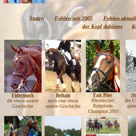
Stuten
Fohlen seit 2005
Fohlen aktuel
der Kopf dahinter
K
Fair Play
St
Fidermark
Beltain
Rheinischer
der U
die etwas andere
noch eine etwas
Reitpferde
ganz
Geschichte
andere Geschichte
Champion 2005