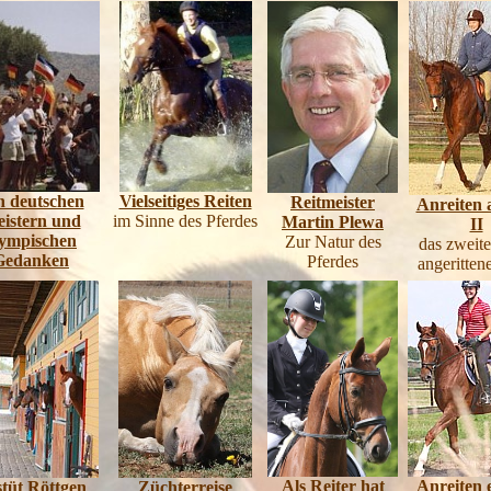
n deutschen
Vielseitiges Reiten
Reitmeister
Anreiten 
istern und
im Sinne des Pferdes
Martin Plewa
II
lympischen
Zur Natur des
das zweite
Gedanken
Pferdes
angeritten
Als Reiter hat
Anreiten 
tüt Röttgen
Züchterreise