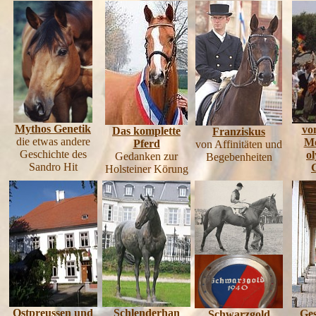
Mythos Genetik
vo
Das komplette
Franziskus
die etwas andere
Me
Pferd
von Affinitäten und
Geschichte des
o
Gedanken zur
Begebenheiten
Sandro Hit
Holsteiner Körung
Ostpreussen und
Schlenderhan
Ges
Schwarzgold