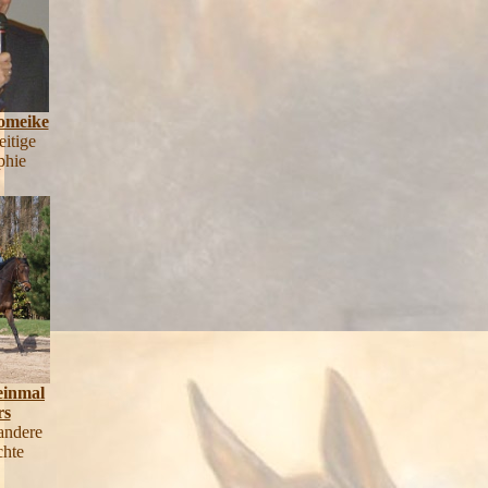
omeike
eitige
phie
einmal
rs
andere
chte