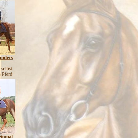
anders
 selbst
e Pferd
einmal