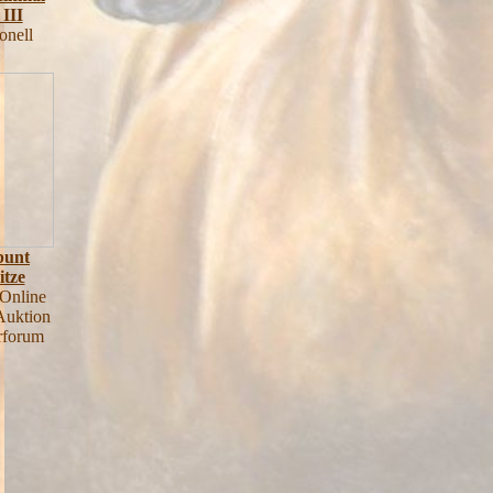
 III
onell
bunt
itze
-Online
Auktion
rforum