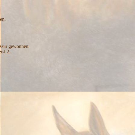
en.
essur gewonnen.
r-I 2.
n