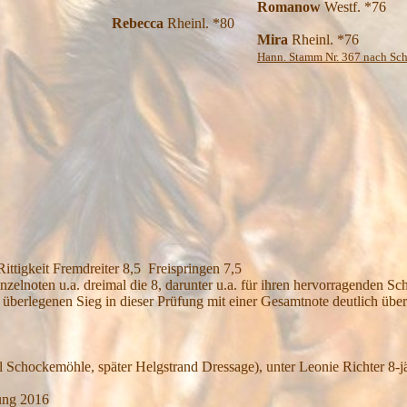
Romanow
Westf. *76
Rebecca
Rheinl. *80
Mira
Rheinl. *76
Hann. Stamm Nr. 367 nach Sch
22. November 2016: Fannie M
ittigkeit Fremdreiter 8,5 Freispringen 7,5
lnoten u.a. dreimal die 8, darunter u.a. für ihren hervorragenden Schr
n überlegenen Sieg in dieser Prüfung mit einer Gesamtnote deutlich über
 Schockemöhle, später Helgstrand Dressage), unter Leonie Richter 8-j
ung 2016