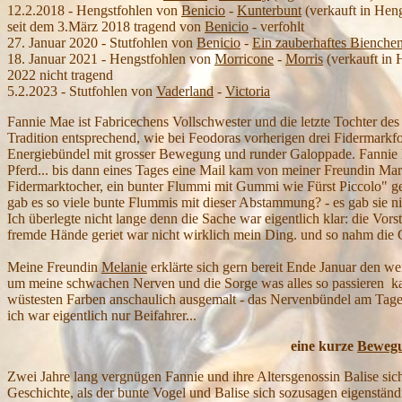
12.2.2018 - Hengstfohlen von
Benicio
-
Kunterbunt
(verkauft in Hen
seit dem 3.März 2018 tragend von
Benicio
- verfohlt
27. Januar 2020 - Stutfohlen von
Benicio
-
Ein zauberhaftes Bienche
18. Januar 2021 - Hengstfohlen von
Morricone
-
Morris
(verkauft in 
2022 nicht tragend
5.2.2023 - Stutfohlen von
Vaderland
-
Victoria
Fannie Mae ist Fabricechens Vollschwester und die letzte
Tochter
des 
Tradition entsprechend, wie bei Feodoras vorherigen drei Fidermarkf
Energiebündel mit grosser Bewegung und runder Galoppade. Fannie Ma
Pferd... bis dann eines Tages eine Mail kam von meiner Freundin Mar
Fidermarktocher, ein bunter Flummi mit Gummi wie Fürst Piccolo" ges
gab es so viele bunte Flummis mit dieser Abstammung? - es gab sie ni
Ich überlegte nicht lange denn die Sache war eigentlich klar: die Vors
fremde Hände geriet war nicht wirklich mein Ding. und so nahm die G
Meine Freundin
Melanie
erklärte sich gern bereit Ende Januar den w
um meine schwachen Nerven und die Sorge was alles so passieren kann 
wüstesten Farben anschaulich ausgemalt - das Nervenbündel am Tag
ich war eigentlich nur Beifahrer...
eine kurze
Bewegu
Zwei Jahre lang vergnügen Fannie und ihre Altersgenossin Balise sic
Geschichte, als der bunte Vogel und Balise sich sozusagen eigenständi