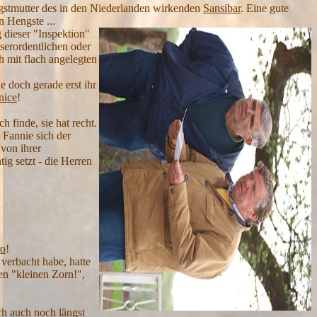
ngstmutter des in den Niederlanden wirkenden
Sansibar
. Eine gute
 Hengste ...
g dieser "Inspektion"
serordentlichen oder
h mit flach angelegten
e doch gerade erst ihr
nice
!
 finde, sie hat recht.
 Fannie sich der
von ihrer
ig setzt - die Herren
ro
!
erbacht habe, hatte
en "kleinen Zorn!",
ch auch noch längst