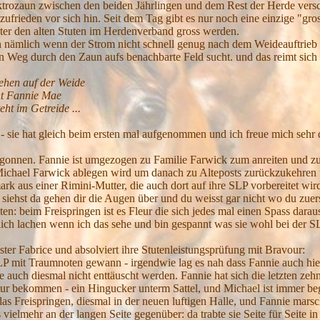
ektrozaun zwischen den beiden Jährlingen und dem Rest der Herde vers
n zufrieden vor sich hin. Seit dem Tag gibt es nur noch eine einzige "
ter den alten Stuten im Herdenverband gross werden.
nämlich wenn der Strom nicht schnell genug nach dem Weideauftrieb 
 Weg durch den Zaun aufs benachbarte Feld sucht. und das reimt sich
der Weide
 Mae
ide ...
- sie hat gleich beim ersten mal aufgenommen und ich freue mich sehr d
egonnen. Fannie ist umgezogen zu Familie
Farwick
zum anreiten und zur
 Michael Farwick ablegen wird um danach zu Alteposts zurückzukehren un
ark aus einer Rimini-Mutter, die auch dort auf ihre SLP vorbereitet wi
siehst da gehen dir die Augen über und du weisst gar nicht wo du zuerst
en: beim Freispringen ist es Fleur die sich jedes mal einen Spass dara
zlich lachen wenn ich das sehe und bin gespannt was sie wohl bei der
ster Fabrice und absolviert ihre
Stutenleistungsprüfung
mit Bravour:
SLP mit Traumnoten gewann - irgendwie lag es nah dass Fannie auch hierh
e auch diesmal nicht enttäuscht werden. Fannie hat sich die letzten ze
atur bekommen - ein Hingucker unterm Sattel, und Michael ist immer be
s Freispringen, diesmal in der neuen luftigen Halle, und Fannie marsch
ielmehr an der langen Seite gegenüber: da trabte sie Seite für Seite i