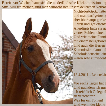
Bereits vor Wochen hatte sich die niederländische Körkommission ang
Sitte, will ich meinen, und man wünscht sich unsere deutschen Verbä
Nichtsdestotrotz hatt
und man darf getrost 
aber überhaupt gar ke
Ohren und gefletscht
Allerdings hatte sie a
viertes Fohlen, eine
Und wie meine Fannie
mit einem neugeborene
Und auch die Herren a
Kommission dann anlä
Schokoladenseite, ein
waren sehr zufriede
18.4.2011 - Lebenslä
Vor sechs Tagen hat F
Und nachdem ich nun 
ich reichlich Gelege
zu verschaffen.
Was für ein Fohlen!
Und wenn der kleine 