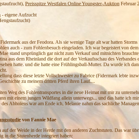
gstaufzucht),
Preisspitze Westfalen Online Youngster-Auktion
Februar 
n
- eigene Aufzucht
Hengstaufzucht)
Fidermark aus der Feodora. Als sie wenige Tage alt war hatten Storms 
ohlen auch - zum Fohlenbesuch eingeladen. Ich war begeistert von dem
e stand ursprünglich gar nicht zum Verkauf und mitnichten brauchte 
tina aus dem Rheinland die dort auf der Verkaufsschau des Verbandes 
ehen hatte. und die hatte eine Frühlingsball-Mutter. Da wurde ich dann
cht.
tellung dass diese letzte Vollschwester zu Fabrice (Fidermark lebte inz
eschichte zu meinem dritten Pferd ihren Lauf....
eiten Weg des Fohlentransportes in die neue Heimat mit mir zu unterne
mit einem jungen Wildfang allein unterwegs... und das hatte ich mir a
e des Abholens war am Ende ich, Melanie nahm das sachliche Manage
ngsstudie
von Fannie Mae
h auf der Weide in der Herde mit den anderen Zuchtstuten. Das war übri
g in die Stutenherde integriert haben: