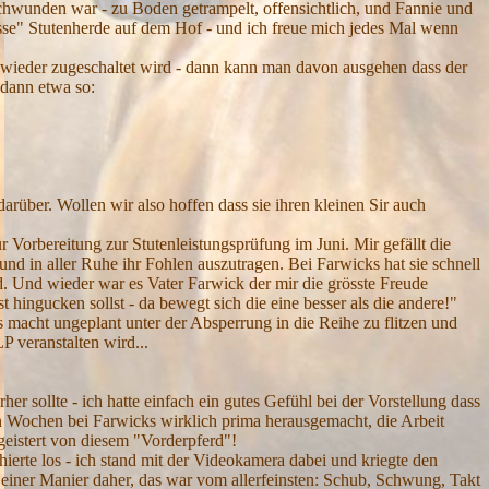
chwunden war - zu Boden getrampelt, offensichtlich, und Fannie und
grosse" Stutenherde auf dem Hof - und ich freue mich jedes Mal wenn
wieder zugeschaltet wird - dann kann man davon ausgehen dass der
 dann etwa so:
arüber. Wollen wir also hoffen dass sie ihren kleinen Sir auch
 Vorbereitung zur Stutenleistungsprüfung im Juni. Mir gefällt die
d in aller Ruhe ihr Fohlen auszutragen. Bei Farwicks hat sie schnell
rd. Und wieder war es Vater Farwick der mir die grösste Freude
 hingucken sollst - da bewegt sich die eine besser als die andere!"
us macht ungeplant unter der Absperrung in die Reihe zu flitzen und
 SLP veranstalten wird...
er sollte - ich hatte einfach ein gutes Gefühl bei der Vorstellung dass
hn Wochen bei Farwicks wirklich prima herausgemacht, die Arbeit
geistert von diesem "Vorderpferd"!
ierte los - ich stand mit der Videokamera dabei und kriegte den
n einer Manier daher, das war vom allerfeinsten: Schub, Schwung, Takt