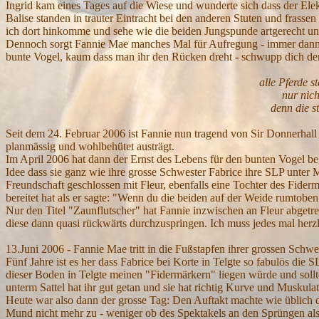
Ingrid kam eines Tages auf die Wiese und wunderte sich dass der El
Balise standen in trauter Eintracht bei den anderen Stuten und frasse
ich dort hinkomme und sehe wie die beiden Jungspunde artgerecht un
Dennoch sorgt Fannie Mae manches Mal für Aufregung - immer dann 
bunte Vogel, kaum dass man ihr den Rücken dreht - schwupp dich den
alle Pferde stehen auf 
nur nicht Fannie
denn die steht im Getre
Seit dem 24. Februar 2006 ist Fannie nun tragend von Sir Donnerhall 
planmässig und wohlbehütet austrägt.
Im April 2006 hat dann der Ernst des Lebens für den bunten Vogel b
Idee dass sie ganz wie ihre grosse Schwester Fabrice ihre SLP unter
Freundschaft geschlossen mit Fleur, ebenfalls eine Tochter des Fiderm
bereitet hat als er sagte: "Wenn du die beiden auf der Weide rumtoben 
Nur den Titel "Zaunflutscher" hat Fannie inzwischen an Fleur abgetret
diese dann quasi rückwärts durchzuspringen. Ich muss jedes mal her
13.Juni 2006 - Fannie Mae tritt in die Fußstapfen ihrer grossen Schwe
Fünf Jahre ist es her dass Fabrice bei Korte in Telgte so fabulös die 
dieser Boden in Telgte meinen "Fidermärkern" liegen würde und sollt
unterm Sattel hat ihr gut getan und sie hat richtig Kurve und Muskul
Heute war also dann der grosse Tag: Den Auftakt machte wie üblich da
Mund nicht mehr zu - weniger ob des Spektakels an den Sprüngen als v