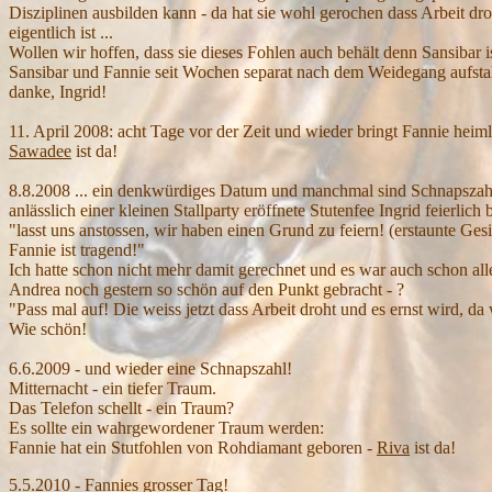
Disziplinen ausbilden kann - da hat sie wohl gerochen dass Arbeit dr
eigentlich ist ...
Wollen wir hoffen, dass sie dieses Fohlen auch behält denn Sansibar 
Sansibar und Fannie seit Wochen separat nach dem Weidegang aufstall
danke, Ingrid!
11. April 2008: acht Tage vor der Zeit und wieder bringt Fannie heimli
Sawadee
ist da!
8.8.2008 ... ein denkwürdiges Datum und manchmal sind Schnapszah
anlässlich einer kleinen Stallparty eröffnete Stutenfee Ingrid feierlich
"lasst uns anstossen, wir haben einen Grund zu feiern! (erstaunte Ges
Fannie ist tragend!"
Ich hatte schon nicht mehr damit gerechnet und es war auch schon alle
Andrea noch gestern so schön auf den Punkt gebracht - ?
"Pass mal auf! Die weiss jetzt dass Arbeit droht und es ernst wird, da 
Wie schön!
6.6.2009 - und wieder eine Schnapszahl!
Mitternacht - ein tiefer Traum.
Das Telefon schellt - ein Traum?
Es sollte ein wahrgewordener Traum werden:
Fannie hat ein Stutfohlen von Rohdiamant geboren -
Riva
ist da!
5.5.2010
- Fannies grosser Tag!