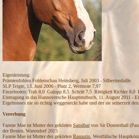
Eigenleistung:
Prämienfohlen Fohlenschau Heinsberg, Juli 2003 - Silbermedaille
SLP Telgte, 13. Juni 2006 - Platz 2, Wertnote 7,97
Einzelnoten: Trab 8,0 Galopp 8,5 Schritt 7,5 Rittigkeit Richter 8,0 R
Eintragung in das Hannoversche Hauptstutbuch, 11. August 2011 - Einze
Ergebnisses nie so richtig weggesteckt habe und der sie seinerzeit de
Vererbung
Fannie Mae ist Mutter des gekörten
Sansibar
von Sir Donnerhall (Paul
der Besten, Warendorf 2015
Fannie Mae ist Mutter des gekörten
Rasputin
, Westfälische Hauptkör