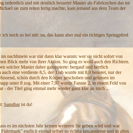
 ordentlich und mit deutlich besserer Manier als Fabricechen das tut
s Michael sie zum reiten fertig machte, kam jemand aus dem Team der
 ich noch so bei mir: na, das kann aber mal ein richtiges Springpferd
 im nachhinein war mir dann klar warum: wer sie nicht sofort von
nen Blick mehr von ihrer Aktion. So ging es wohl auch den Richtern.
eben solcher Manier daher galoppierte: bergauf und herrlich
auch eine verdiente 8,5, der Trab wurde mit 8,0 benotet, nur der
g abfussend, schön durch den Körper geschoben und gelassen im
napp unter 8 zog. Mit einer 7,97 wurde Fannie 2. in einem Feld von
 der Titel ging einmal mehr wieder ganz klar an mich ...
t:
Sansibar
ist da!
dass es im nächsten Jahr keinen weiteren Sir geben wird und war
Fidermark" endlich einmal selber so richtig kennenlerne und in allen