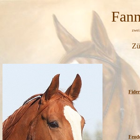
Fannie Mae *
zweifache Hengstm
Züchter: Franz Stor
R
Fide
R
Feod