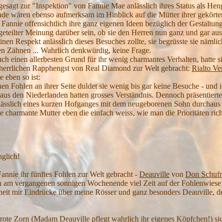
esagt zur "Inspektion" von Fannie Mae anlässlich ihres Status als He
nde wären ebenso aufmerksam im Hinblick auf die Mütter ihrer gekörten
e Fannie offensichtlich ihre ganz eigenen Ideen bezüglich der Gestaltun
geteilter Meinung darüber sein, ob sie den Herren nun ganz und gar aus
inen Respekt anlässlich dieses Besuches zollte, sie begrüsste sie nämlic
en Zähnen ... Wahrlich denkwürdig, keine Frage.
uch einen allerbesten Grund für ihr wenig charmantes Verhalten, hatte si
n herrlichen Rapphengst von Real Diamond zur Welt gebracht:
Rialto Ve
 eben so ist:
n Fohlen an ihrer Seite duldet sie wenig bis gar keine Besuche - und ich
us den Niederlanden hatten grosses Verständnis. Dennoch präsentierte
sslich eines kurzen Hofganges mit dem neugeborenen Sohn durchaus 
e charmante Mutter eben die einfach weiss, wie man die Prioritäten richt
n!
nglich!
annie ihr fünftes Fohlen zur Welt gebracht -
Deauville
von
Don Schuf
am vergangenen sonnigen Wochenende viel Zeit auf der Fohlenwiese v
nheit mir Eindrücke über meine Rösser und ganz besonders Deauville, d
rote Zorn (Madam Deauville pflegt wahrlich ihr eigenes Köpfchen!) si