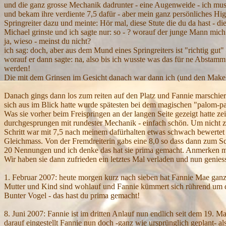
und die ganz grosse Mechanik dadrunter - eine Augenweide - ich muss
und bekam ihre verdiente 7,5 dafür - aber mein ganz persönliches Hig
Springreiter dazu und meinte: Hör mal, diese Stute die du da hast - die 
Michael grinste und ich sagte nur: so - ? worauf der junge Mann mich
ja, wieso - meinst du nicht?
ich sag: doch, aber aus dem Mund eines Springreiters ist "richtig gut
worauf er dann sagte: na, also bis ich wusste was das für ne Abstammu
werden!
Die mit dem Grinsen im Gesicht danach war dann ich (und den Makel
Danach gings dann los zum reiten auf den Platz und Fannie marschier
sich aus im Blick hatte wurde spätesten bei dem magischen "palom-pa
Was sie vorher beim Freispringen an der langen Seite gezeigt hatte zei
durchgesprungen mit rundester Mechanik - einfach schön. Um nicht zu 
Schritt war mit 7,5 nach meinem dafürhalten etwas schwach bewertet -
Gleichmass. Von der Fremdreiterin gabs eine 8,0 so dass dann zum Sc
20 Nennungen und ich denke das hat sie prima gemacht. Anmerken mus
Wir haben sie dann zufrieden ein letztes Mal verladen und nun geniess
1. Februar 2007: heute morgen kurz nach sieben hat Fannie Mae ganz
Mutter und Kind sind wohlauf und Fannie kümmert sich rührend um de
Bunter Vogel - das hast du prima gemacht!
8. Juni 2007: Fannie ist im dritten Anlauf nun endlich seit dem 19. 
darauf eingestellt Fannie nun doch -ganz wie ursprünglich geplant- a