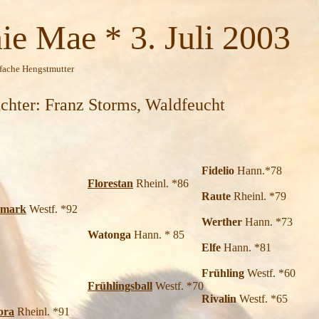
 3. Juli 2003
utter
ms, Waldfeucht
Fidelio
Hann.*78
Florestan
Rheinl. *86
aute
Rheinl. *79
rmark
Westf. *92
Werther
Hann. *73
Watonga
Hann. * 85
Elfe
Hann. *81
Frühling
Westf. *60
Frühlingsball
Westf. *70
ivalin
Westf. *65
ora
Rheinl. *91