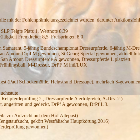
 alle mit der Fohlenprämie ausgezeichnet wurden, darunter Auktionsfohl
LP Telgte Platz 1, Wertnote 8,39
ittigkeit Fremdreiter 8,5 Freispringen 8,0
on Samarant, 5-jährig Bundeschampionat Dressurpferde, 6-jährig M-Dr
San Amour, Drpf M gewonnen, St.Georg Special gewonnen, aktuell Inte
on San Amour, Dressurpferde A gewonnen
,
Dressurpferde L platziert.
n Frühlingsball, M-Dressur, DrPF M intl/LUX
ngst (Paul Schockemöhle, Helgstrand Dressage), mehrfach
S-gewonne
Zuchtstute
 Reitpferdeprüfung 2., Dressurpferde A erfolgreich, A-Drs. 2.)
t, angeritten und gedeckt, DrPf A gewonnen, DrPf L 3.
eibt zur Aufzucht auf dem Hof Altepost)
Hengstaufzucht, gekört Westfälische Hauptkörung 2016)
pferdeprüfung gewonnen)