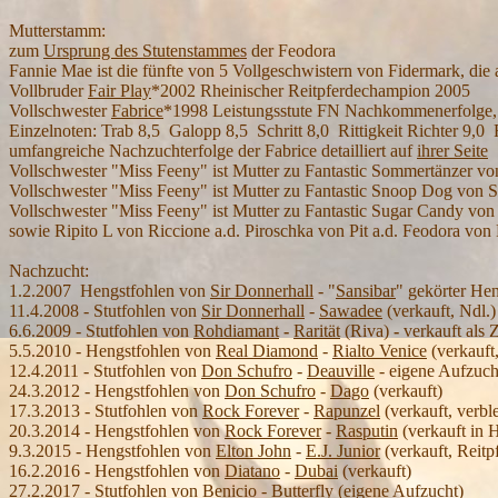
Mutterstamm:
zum
Ursprung des Stutenstammes
der Feodora
Fannie Mae ist die fünfte von 5 Vollgeschwistern von Fidermark, die
Vollbruder
Fair Play
*2002 Rheinischer Reitpferdechampion 2005
Vollschwester
Fabrice
*1998 Leistungsstute FN Nachkommenerfolge, S
Einzelnoten: Trab 8,5 Galopp 8,5 Schritt 8,0 Rittigkeit Richter 9,0 R
umfangreiche Nachzuchterfolge der Fabrice detailliert auf
ihrer Seite
Vollschwester "Miss Feeny" ist Mutter zu Fantastic Sommertänzer v
Vollschwester "Miss Feeny" ist Mutter zu Fantastic Snoop Dog von 
Vollschwester "Miss Feeny" ist Mutter zu Fantastic Sugar Candy v
sowie Ripito L von Riccione a.d. Piroschka von Pit a.d. Feodora vo
Nachzucht:
1.2.2007 Hengstfohlen von
Sir Donnerhall
- "
Sansibar
" gekörter He
11.4.2008 - Stutfohlen von
Sir Donnerhall
-
Sawadee
(verkauft, Ndl.)
6.6.2009 - Stutfohlen von
Rohdiamant
-
Rarität
(Riva)
-
verkauft
als 
5.5.2010 - Hengstfohlen von
Real Diamond
-
Rialto Venice
(verkauft,
12.4.2011 - Stutfohlen von
Don Schufro
-
Deauville
- eigene Aufzuch
24.3.2012 - Hengstfohlen von
Don Schufro
-
Dago
(verkauft)
17.3.2013 - Stutfohlen von
Rock Forever
-
Rapunzel
(verkauft, verbl
20.3.2014 - Hengstfohlen von
Rock Forever
-
Rasputin
(verkauft in 
9.3.2015 - Hengstfohlen von
Elton John
-
E.J. Junior
(verkauft, Reit
16.2.2016 - Hengstfohlen von
Diatano
-
Dubai
(verkauft)
27.2.2017 - Stutfohlen von
Benicio
-
Butterfly
(eigene Aufzucht)