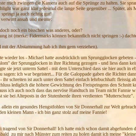
te mich zwingen die Kamera auch auf die Sprünge zu halten. Sie sprang
hlight war ganz klar jedesmal die lange Seite gegenüber ... Später, al
springt ja auch richtig gut!
 verwirrt ansah und meinte:
" doch noch ein bisschen was anderes, oder?
ng ist (merke: Fidermarks können bekanntlich nicht springen :-) dachte
 mit der Abstammung hab ich ihm gern verziehen).
te wieder los - Michael hatte ausdrücklich um Sprungglocken gebeten -
lom" der Sprungglocken in ihre Richtung gezogen - und liess dann kei
gte sie jetzt unterm Sattel - mit dem Unterschied dass sie hier auch in 
sagen: ich war begeistert... Für die Galoppade gaben die Richter dann 
 ihr schreiten ist auch unter dem Sattel einfach lehrbuchhaft: fleissi
hluss lediglich die höhere Gewichtung des Freispringens den Schnitt k
s ich auch noch dass das nervöse Handtuch im Team nicht Fannie war -
t sie bei Alteposts in der Stutenherde ihren verdienten "Mutterschutz".
 allein ein gesundes Hengstfohlen von Sir Donnerhall zur Welt gebrach
n kleinen Mann - ich bin ganz stolz auf meine Fannie!
Mai tragend von Sir Donnerhall! Ich hatte mich schon damit abgefunden 
lsbald zu mir nach Münster zum reiten zu holen damit ich meine "kleine 