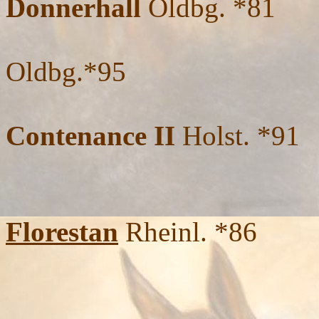
Donnerhall
Oldbg. *81
Oldbg.*95
Contenance II
Holst. *91
Florestan
Rheinl. *86