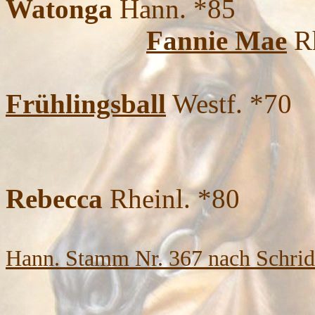
Watonga
Hann. *85
Fannie Mae
Rh
Frühlingsball
Westf. *70
Rebecca
Rheinl. *80
Hann. Stamm Nr. 367 nach Schri