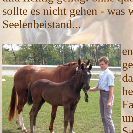
sollte es nicht gehen - was
Seelenbeistand...
en
ge
da
he
Fa
un
Sa