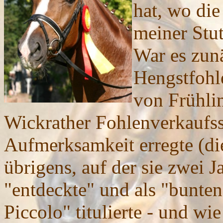
hat, wo di
meiner Stu
War es zunä
Hengstfohl
von Frühlin
Wickrather Fohlenverkaufs
Aufmerksamkeit erregte (di
übrigens, auf der sie zwei 
"entdeckte" und als "bunt
Piccolo" titulierte - und wi