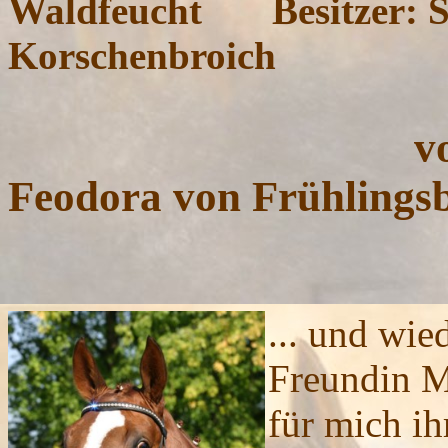
Waldfeucht Besitzer: S
Korschenbroich
von 
Feodora von Frühlingsb
... und wie
Freundin M
für mich i