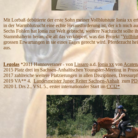
Mit Lorbaß debütierte der erste Sohn meiner Vollblutstute Ionia xx er
in der Warmblutzucht eine echte Herausforderung ist, der ich mich a
Sechs Fohlen hat Ionia zur Welt gebracht, weitere Nachzucht sollte ih
Stammhalterin heran, die all das verkörpert, was das Projekt "
Vollblu
grossen Erwartungen in sie eines Tages gerecht wird. Pferdezucht hei
aus.
Legolas
*2011 Hannoveraner - von
Lissaro
a.d.
Ionia xx
von
Acaten
2015 Platz drei im Sachsen-Anhaltischen Youngster-Meeting in Pruss
2017 zahlreiche weitere Platzierungen in allen Disziplinen, Dressu
2019 VA** 4.
Landesmeister Junge Reiter Sachsen-Anhalt
zum
PD
2020 L Drs 2., VSL 5., erster internationaler Start im
CCI2*