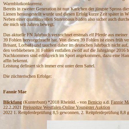
Warmblutkonkurrenz.
Bereits in zweiter Generation ist nun Karlchen der jüngste Spross die
Lienen herausgestellt wurde und diesen Erfolg kurze Zeit später in W
Neben einer qualitätsvollen Stutenbasis bilden also sicher auch durc
die mich seit Jahren bewegt.
Das aktuelle FN Jahrbuch verzeichnet erstmals elf Pferde aus meiner 
39 Fohlen hervorgebracht hat. Von diesen 39 Fohlen ist eines früh v
Brisant, Lorbaß) und tauchen daher im deutschen Jahrbuch nicht auf,
den verbliebenen 31 Fohlen entfallen zwölf auf die Jahrgänge 2016 bi
Nachkommen sind erfolgreich im Sport angekommen, dazu eine Handv
affin bekennt.
Leistung definiert sich immer erst unter dem Sattel.
Die züchterischen Erfolge:
Fannie Mae
Blickfang
(Kunterbunt) *2018 Rheinld. - von
Benicio
a.d.
Fannie M
22.2.2021
Preisspitze Westfalen-Online Youngster Auktion
2022 1. Reitpferdeprüfung 8,5 gewonnen, 2. Reitpferdeprüfung 8,8