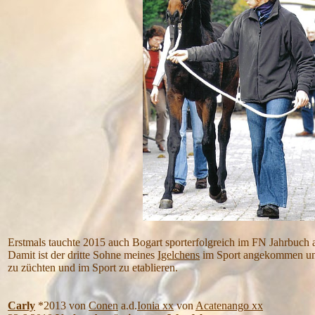
Erstmals tauchte 2015 auch Bogart sporterfolgreich im FN Jahrbuch au
Damit ist der dritte Sohne meines
Igelchens
im Sport angekommen und
zu züchten und im Sport zu etablieren.
Carly
*2013 von
Conen
a.d.
Ionia xx
von
Acatenango xx