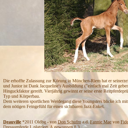
Die erhoffte Zulassung zur Körung in München-Riem hat er seinerzeit 
und Junior ist Dank Jacqueline's Ausbildung ("einfach mal Zeit geb
Hinguckfaktor gereift. Vierjährig gewinnt er seine erste Reitpferdep
Typ und Körperbau.
Dem weiteren sportlichen Werdegang diese Youngsters blicke ich mit 
dem nötigen Feingefühl für einen sichtbaren Jazz-Enkel.
Deauville
*2011 Oldbg - von
Don Schufro
a.d.
Fannie Mae
von
Fid
Dressurpferde L platziert, A gewonnen 8,3