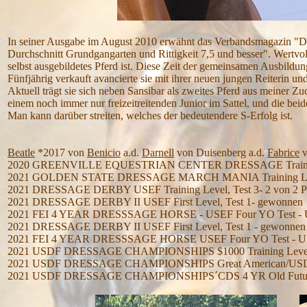
In seiner Ausgabe im August 2010 erwähnt das Verbandsmagazin "De
Durchschnitt Grundgangarten und Rittigkeit 7,5 und besser". Wertvolle
selbst ausgebildetes Pferd ist. Diese Zeit der gemeinsamen Ausbildung
Fünfjährig verkauft avancierte sie mit ihrer neuen jungen Reiterin u
Aktuell trägt sie sich neben Sansibar als zweites Pferd aus meiner Zuc
einem noch immer nur freizeitreitenden Junior im Sattel, und die bei
Man kann darüber streiten, welches der bedeutendere S-Erfolg ist.
Beatle
*2017 von
Benicio
a.d.
Darnell
von Duisenberg a.d.
Fabrice
v
2020 GREENVILLE EQUESTRIAN CENTER DRESSAGE Training 
2021 GOLDEN STATE DRESSAGE MARCH MANIA Training Level, 
2021 DRESSAGE DERBY USEF Training Level, Test 3- 2 von 2 P
2021 DRESSAGE DERBY II USEF First Level, Test 1- gewonnen
2021 FEI 4 YEAR DRESSSAGE HORSE - USEF Four YO Test - US
2021 DRESSAGE DERBY II USEF First Level, Test 1 - gewonnen
2021 FEI 4 YEAR DRESSSAGE HORSE USEF Four YO Test - USEF
2021 USDF DRESSAGE CHAMPIONSHIPS $1000 Training Level 
2021 USDF DRESSAGE CHAMPIONSHIPS Great American/USDF Ope
2021 USDF DRESSAGE CHAMPIONSHIPS´CDS 4 YR Old Futurity M