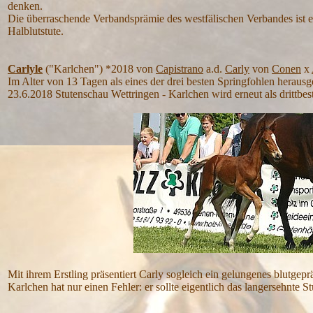
denken.
Die überraschende Verbandsprämie des westfälischen Verbandes ist e
Halblutstute.
Carlyle
("Karlchen") *2018 von
Capistrano
a.d.
Carly
von
Conen
x
Im Alter von 13 Tagen als eines der drei besten Springfohlen herausg
23.6.2018 Stutenschau Wettringen - Karlchen wird erneut als drittbes
Mit ihrem Erstling präsentiert Carly sogleich ein gelungenes blutgep
Karlchen hat nur einen Fehler: er sollte eigentlich das langersehnte 