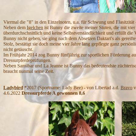
Viermal die "8" in den Einzelnoten, u.a. für Schwung und Elasitzität
Neben dem
Igelchen
ist Bunny die zweite meiner Stuten, die mit vie
überdurchschnittlich und keine Selbstverständlichkeit und erfüllt di
Bunny nicht geben, sie ging nach dem Absetzen Daktari's als gereif
Stolz, bestätigt sie doch meine vier Jahre lang gepflegte ganz persön
nicht getäuscht.
Im Frühjahr 2014 zog Bunny fünfjährig zur sportlichen Förderung 
Dressurpferdeprüfungen.
Neben Sansibar und La Jeanne ist Bunny das bedeutendste züchteris
braucht nunmal seine Zeit.
Ladybird
*2017 (Sportname: Lady Bee) - von Libertad a.d.
Bravo
v
4.6.2022
Dressurpferde A gewonnen 8,6