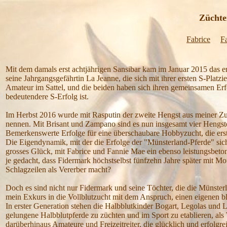
Züchterische Erf
Fabrice
F
Mit dem damals erst achtjährigen Sansibar kam im Januar 2015 das ers
seine Jahrgangsgefährtin La Jeanne, die sich mit ihrer ersten S-Platzi
Amateur im Sattel, und die beiden haben sich ihren gemeinsamen Erfol
bedeutendere S-Erfolg ist.
Im Herbst 2016 wurde mit Rasputin der zweite Hengst aus meiner Zu
nennen. Mit Brisant und Zampano sind es nun insgesamt vier Hengste,
Bemerkenswerte Erfolge für eine überschaubare Hobbyzucht, die erst s
Die Eigendynamik, mit der die Erfolge der "Münsterland-Pferde" sich
grosses Glück, mit Fabrice und Fannie Mae ein ebenso leistungsbeto
je gedacht, dass Fidermark höchstselbst fünfzehn Jahre später mit Mo
Schlagzeilen als Vererber macht?
Doch es sind nicht nur Fidermark und seine Töchter, die die Münster
mein Exkurs in die Vollblutzucht mit dem Anspruch, einen eigenen bl
In erster Generation stehen die Halbblutkinder Bogart, Legolas und L
gelungene Halbblutpferde zu züchten und im Sport zu etablieren, als 
darüberhinaus Amateure und Freizeitreiter, die glücklich und erfolgreic