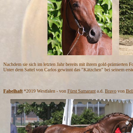
Nachdem sie sich im letzten Jahr bereits mit ihrem gold-prämierten F
Unter dem Sattel von Carlos gewinnt das "Kätzchen" bei seinem erste
Fabelhaft
*2019 Westfalen - von
Fürst Samarant
a.d.
Bravo
von
Bel