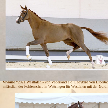
Viviane
*2021 Westfalen - von
Vaderland
a.d.
Ladybird
von
Liberta
anlässlich der Fohlenschau in Wettringen für Westfalen mit der
Gold 