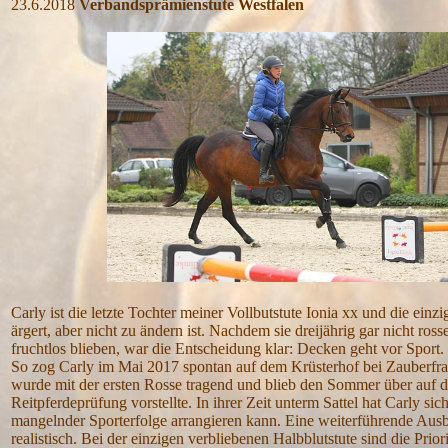
23.6.2018
Verbandsprämienstute Westfalen
Carly ist die letzte Tochter meiner Vollbutstute Ionia xx und die ein
ärgert, aber nicht zu ändern ist. Nachdem sie dreijährig gar nicht ro
fruchtlos blieben, war die Entscheidung klar: Decken geht vor Sport.
So zog Carly im Mai 2017 spontan auf dem Krüsterhof bei Zauberfra
wurde mit der ersten Rosse tragend und blieb den Sommer über auf de
Reitpferdeprüfung vorstellte. In ihrer Zeit unterm Sattel hat Carly si
mangelnder Sporterfolge arrangieren kann. Eine weiterführende Ausb
realistisch. Bei der einzigen verbliebenen Halbblutstute sind die Prio