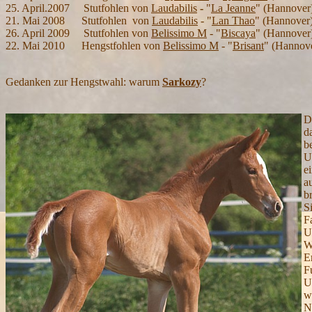
25. April.2007 Stutfohlen von
Laudabilis
-
"
La Jeanne
"
(Hannover)
21. Mai 2008 Stutfohlen von
Laudabilis
- "
Lan Thao
" (Hannover)
26. April 2009 Stutfohlen von
Belissimo M
- "
Biscaya
" (Hannover)
22. Mai 2010 Hengstfohlen von
Belissimo M
- "
Brisant
" (Hannove
Gedanken zur Hengstwahl: warum
Sarkozy
?
D
d
b
U
e
a
b
S
F
U
W
E
F
U
w
N