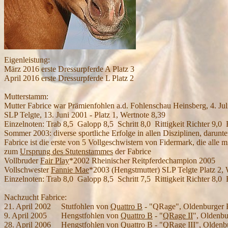
Eigenleistung:
März 2016 erste Dressurpferde A Platz 3
April 2016 erste Dressurpferde L Platz 2
Mutterstamm:
Mutter Fabrice war Prämienfohlen a.d. Fohlenschau Heinsberg, 4. Juli
SLP Telgte, 13. Juni 2001 - Platz 1, Wertnote 8,39
Einzelnoten: Trab 8,5 Galopp 8,5 Schritt 8,0 Rittigkeit Richter 9,0 R
Sommer 2003: diverse sportliche Erfolge in allen Disziplinen, darunt
Fabrice ist die erste von 5 Vollgeschwistern von Fidermark, die alle
zum
Ursprung des Stutenstammes
der Fabrice
Vollbruder
Fair Play
*2002 Rheinischer Reitpferdechampion 2005
Vollschwester
Fannie Mae
*2003 (Hengstmutter) SLP Telgte Platz 2, 
Einzelnoten: Trab 8,0 Galopp 8,5 Schritt 7,5 Rittigkeit Richter 8,0 R
Nachzucht Fabrice:
21. April 2002 Stutfohlen von
Quattro B
- "QRage", Oldenburger P
9. April 2005 Hengstfohlen von
Quattro B
- "
QRage II
", Oldenbu
28. April 2006 Hengstfohlen von
Quattro B
- "
QRage III
", Oldenb