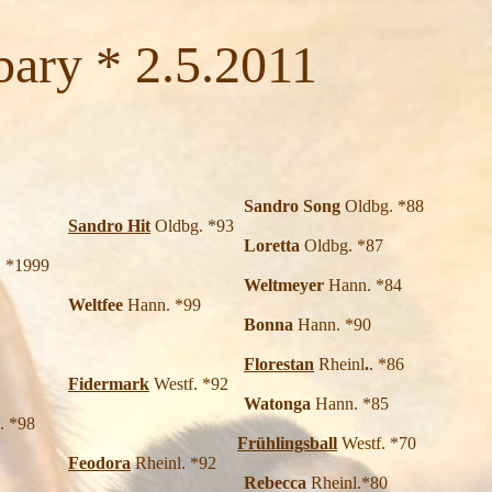
 * 2.5.2011
Sandro Song
Oldbg. *88
Sandro Hit
Oldbg. *93
retta
Oldbg. *87
 *1999
Weltmeyer
Hann. *84
Weltfee
Hann. *99
Bonna
Hann. *90
Florestan
Rheinl
.
. *86
Fidermark
Westf. *92
tonga
Hann. *85
. *98
Frühlingsball
Westf. *70
Feodora
Rheinl. *92
becca
Rheinl.*80