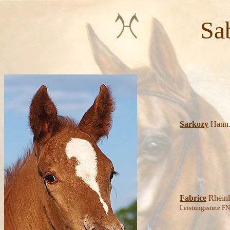
Sabary
Lo
Sarkozy
Hann.
Wa
Fabrice
Rheinl
Leistungsstute FN
Re