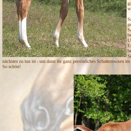
g
w
S
g
S
b
U
E
b
S
nächstes zu tun ist - um dann ihr ganz persönliches Schattenboxen im
So schön!