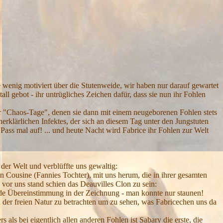
ce wenig motiviert über die Stutenweide, wir haben nur darauf gewartet
ll gebot - ihr untrügliches Zeichen dafür, dass sie nun ihr Fohlen
für "Chaos-Tage", denen sie dann mit einem neugeborenen Fohlen stets
rklärlichen Infektes, der sich an diesem Tag unter den Jungstuten
 "Pass mal auf! ... und heute Nacht wird Fabrice ihr Fohlen zur Welt
der Welt und verblüffte uns gewaltig:
en Cousine (Fannies Tochter), mit uns herum, die in ihrer gesamten
or uns stand schien das Deauvilles Clon zu sein:
nde Übereinstimmung in der Zeichnung - man konnte nur staunen!
n der freien Natur zu betrachten um zu sehen, was Fabricechen uns da
 als bei eigentlich allen anderen Fohlen ist Sabary die erste, die