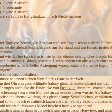
, eigene Aufzucht
, Niederlande
, eigene Aufzucht
r), verkauft in Hengstaufzucht nach Niedersachsen
rei Tage vor Termin, die Zeit war reif: seit Tagen schon kullerte Fabri
ass sie des abends kopfschlagend am Tor stand und um Einlass in den Sta
ekommt.
nd wie das bei Fabrice so ist; sie hat ein ebenso untrügliches Gespür 
inen positiven Ausklang beschert. Und nachdem wir alle wegen eines une
usgebreitet hatte, in heller Aufregung waren, orakelte Stutenfee Ingrid:
ringen!"
ie sollte Recht behalten.
abrice hat einen siebten Sinn für das Gute in der Welt.
m drei Uhr morgens schlüpfte Sabary gänzlich unkompliziert ans Licht 
ir trugen noch alle die Eindrücke von
Deauville
, ihrer drei Wochen alt
rscheinung vom ersten Moment an zu beeindrucken wusste. Als Sabary v
uchsbunt, ebenso wüchsig, das gleiche lange Schnäbelchen, verblüffe
nd so konnte ich es natürlich kaum erwarten Sabary alsbald draussen i
ohl für ein fuchsbuntes Mädel beschert hatte - so spannend!
atürlich ging es dann heute gleich raus zur grossen Heuwiese, und anders